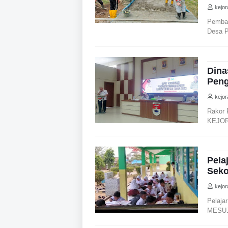
kejo
Pemba
Desa 
Dina
Peng
kejo
Rakor 
KEJOR
Pela
Seko
kejo
Pelaja
MESUJ