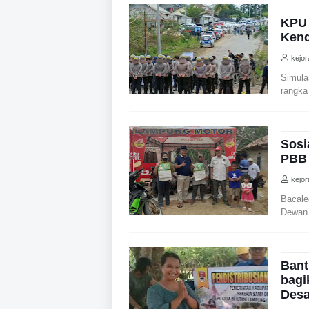
KPU 
Kend
kejo
Simul
rangka
Sosi
PBB 
kejo
Bacal
Dewan 
Bant
bagi
Desa