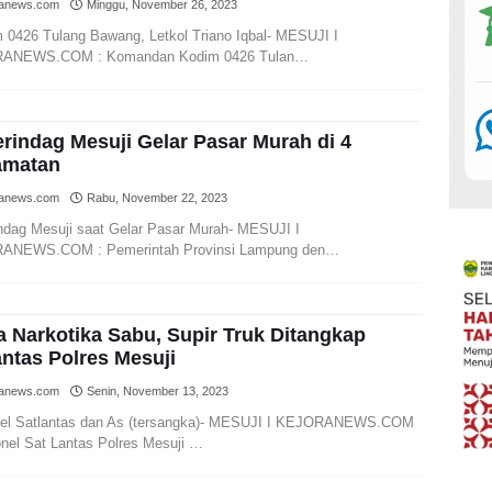
ranews.com
Minggu, November 26, 2023
 0426 Tulang Bawang, Letkol Triano Iqbal- MESUJI I
ANEWS.COM : Komandan Kodim 0426 Tulan…
rindag Mesuji Gelar Pasar Murah di 4
amatan
ranews.com
Rabu, November 22, 2023
ndag Mesuji saat Gelar Pasar Murah- MESUJI I
ANEWS.COM : Pemerintah Provinsi Lampung den…
 Narkotika Sabu, Supir Truk Ditangkap
antas Polres Mesuji
ranews.com
Senin, November 13, 2023
el Satlantas dan As (tersangka)- MESUJI I KEJORANEWS.COM
onel Sat Lantas Polres Mesuji …