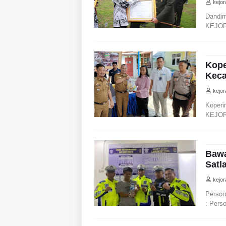
kejo
Dandim
KEJOR
Kope
Kec
kejo
Koperi
KEJOR
Bawa
Satl
kejo
Person
: Pers