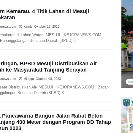
m Kemarau, 4 Titik Lahan di Mesuji
karan
ranews.com
Kamis, Oktober 12, 2023
Kebakaran di Lahan Warga- MESUJI I KEJORANEWS.COM :
 Penanggulangan Bencana Daerah (BPBD)…
ringan, BPBD Mesuji Distribusikan Air
ih ke Masyarakat Tanjung Serayan
ranews.com
Minggu, Oktober 08, 2023
aat Distribusikan Air- MESUJI I KEJORANEWS.COM : Badan
ggulangan Bencana Daerah (BPBD) K…
 Pancawarna Bangun Jalan Rabat Beton
njang 400 Meter dengan Program DD Tahap
hun 2023