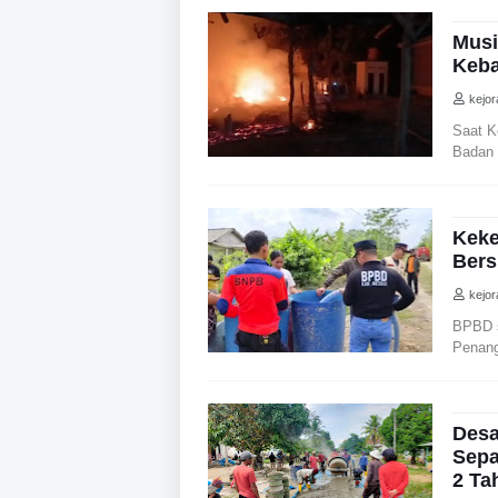
Musi
Keba
kejo
Saat 
Badan
Keke
Bers
kejo
BPBD s
Penan
Desa
Sepa
2 Ta