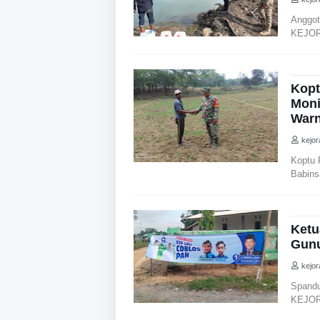
Anggot
KEJOR
Kopt
Moni
War
kejo
Koptu
Babins
Ketu
Gunu
kejo
Spandu
KEJOR