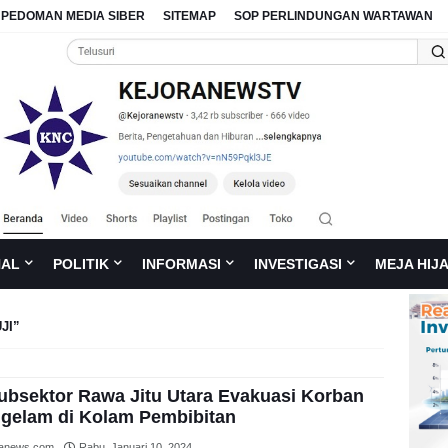
PEDOMAN MEDIA SIBER
SITEMAP
SOP PERLINDUNGAN WARTAWAN
NAL
POLITIK
INFORMASI
INVESTIGASI
MEJA HIJ
JI
ubsektor Rawa Jitu Utara Evakuasi Korban
gelam di Kolam Pembibitan
ranews.com
Rabu, Januari 10, 2024