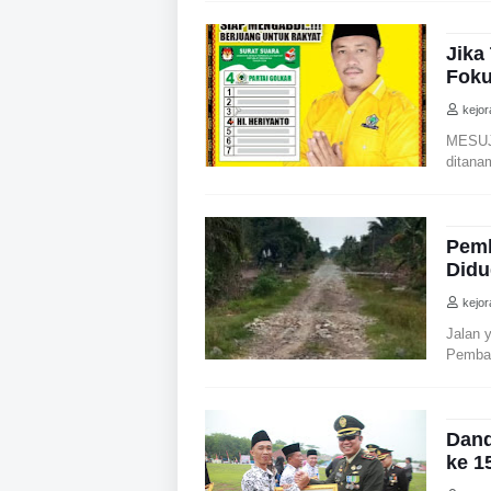
Jika
Foku
kejo
MESUJI
ditana
Pemb
Didu
kejo
Jalan 
Pemban
Dand
ke 1