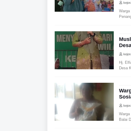
kejo
Warga 
Penang
Musl
Desa
kejo
Hj. El
Desa K
Warg
Sosi
kejo
Warga
Balai 