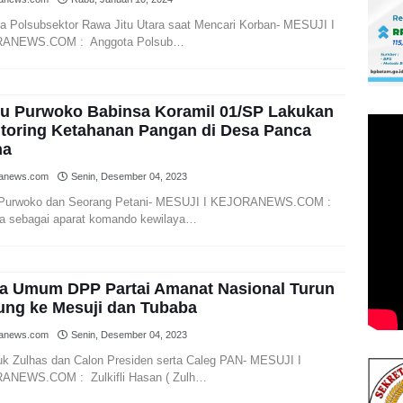
a Polsubsektor Rawa Jitu Utara saat Mencari Korban- MESUJI I
ANEWS.COM : Anggota Polsub…
u Purwoko Babinsa Koramil 01/SP Lakukan
toring Ketahanan Pangan di Desa Panca
na
ranews.com
Senin, Desember 04, 2023
 Purwoko dan Seorang Petani- MESUJI I KEJORANEWS.COM :
a sebagai aparat komando kewilaya…
a Umum DPP Partai Amanat Nasional Turun
ng ke Mesuji dan Tubaba
ranews.com
Senin, Desember 04, 2023
k Zulhas dan Calon Presiden serta Caleg PAN- MESUJI I
ANEWS.COM : Zulkifli Hasan ( Zulh…