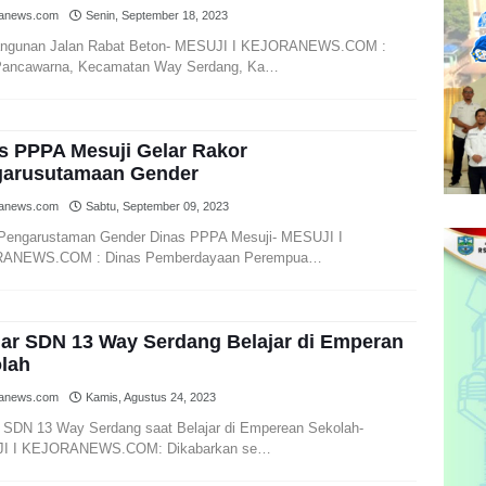
ranews.com
Senin, September 18, 2023
ngunan Jalan Rabat Beton- MESUJI I KEJORANEWS.COM :
Pancawarna, Kecamatan Way Serdang, Ka…
s PPPA Mesuji Gelar Rakor
arusutamaan Gender
ranews.com
Sabtu, September 09, 2023
Pengarustaman Gender Dinas PPPA Mesuji- MESUJI I
ANEWS.COM : Dinas Pemberdayaan Perempua…
jar SDN 13 Way Serdang Belajar di Emperan
lah
ranews.com
Kamis, Agustus 24, 2023
r SDN 13 Way Serdang saat Belajar di Emperean Sekolah-
I I KEJORANEWS.COM: Dikabarkan se…