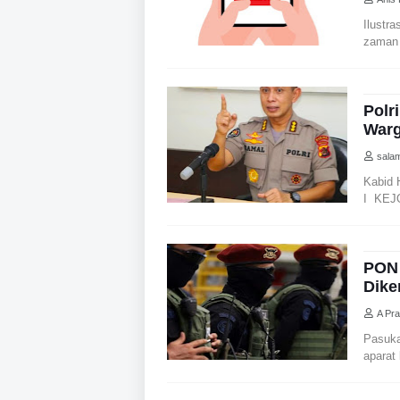
Ilustr
zaman 
Polr
War
sala
Kabid 
I KEJ
PON 
Dike
A Pr
Pasuk
aparat