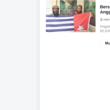
Bers
Angg
kejo
Anggot
KEJOR
Mu