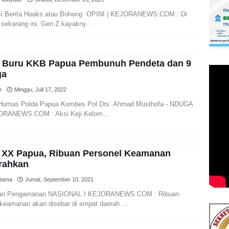
asi Berita Hoaks atau Bohong OPINI | KEJORANEWS.COM : Di
sekarang ini, Gen Z kayakny…
i Buru KKB Papua Pembunuh Pendeta dan 9
ga
m
Minggu, Juli 17, 2022
Humas Polda Papua Kombes Pol Drs. Ahmad Musthofa - NDUGA
ORANEWS.COM : Aksi Keji Kelom…
XX Papua, Ribuan Personel Keamanan
rahkan
atama
Jumat, September 10, 2021
an Pengamanan NASIONAL I KEJORANEWS.COM : Ribuan
 keamanan akan disebar di empat daerah …