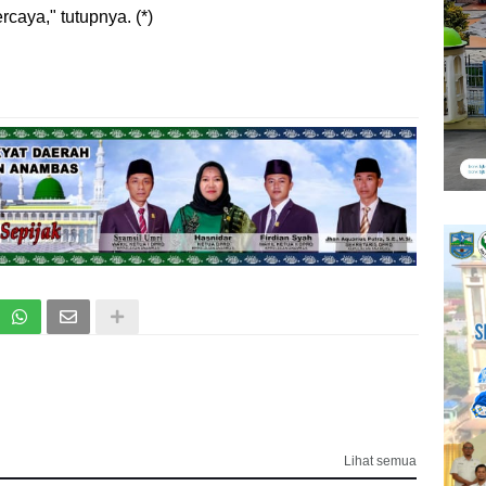
caya," tutupnya. (*)
Lihat semua