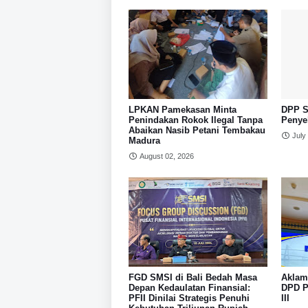
LPKAN Pamekasan Minta
DPP S
Penindakan Rokok Ilegal Tanpa
Penye
Abaikan Nasib Petani Tembakau
July
Madura
August 02, 2026
FGD SMSI di Bali Bedah Masa
Aklam
Depan Kedaulatan Finansial:
DPD P
PFII Dinilai Strategis Penuhi
III