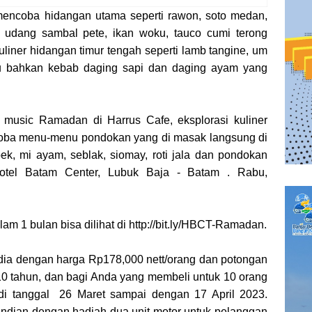
 mencoba hidangan utama seperti rawon, soto medan,
 udang sambal pete, ikan woku, tauco cumi terong
uliner hidangan timur tengah seperti lamb tangine, um
tau bahkan kebab daging sapi dan daging ayam yang
 music Ramadan di Harrus Cafe, eksplorasi kuliner
coba menu-menu pondokan yang di masak langsung di
pek, mi ayam, seblak, siomay, roti jala dan pondokan
Hotel Batam Center, Lubuk Baja - Batam . Rabu,
 1 bulan bisa dilihat di http://bit.ly/HBCT-Ramadan.
edia dengan harga Rp178,000 nett/orang dan potongan
10 tahun, dan bagi Anda yang membeli untuk 10 orang
di tanggal 26 Maret sampai dengan 17 April 2023.
undian dengan hadiah dua unit motor untuk pelanggan