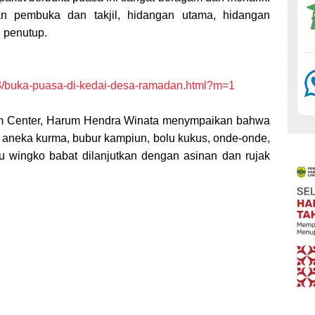
an pembuka dan takjil, hidangan utama, hidangan
 penutup.
3/buka-puasa-di-kedai-desa-ramadan.html?m=1
am Center, Harum Hendra Winata menympaikan bahwa
ti aneka kurma, bubur kampiun, bolu kukus, onde-onde,
au wingko babat dilanjutkan dengan asinan dan rujak