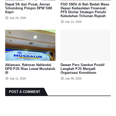
Dapat SK dari Pusat, Amran
FGD SMSI di Bali Bedah Masa
Sihombing Pimpin DPW SWI
Depan Kedaulatan Finansial:
Kepri
PFII Dinilai Strategis Penuhi
Kebutuhan Triliunan Rupiah
July 29, 2026
July 12, 2026
Aklamasi, Rahman Nahkodai
Dewan Pers Sambut Positif
DPD PJS Riau Lewat Musdalub
Langkah PJS Menjadi
III
Organisasi Konstituen
July 11, 2026
July 08, 2026
POST A COMMENT