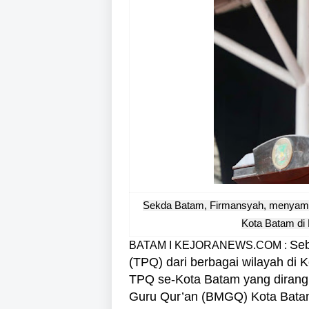
Sekda Batam, Firmansyah, menyam
Kota Batam di 
Seb
BATAM I KEJORANEWS.COM :
(TPQ) dari berbagai wilayah di
TPQ se-Kota Batam yang dirang
Guru Qur’an (BMGQ) Kota Batam