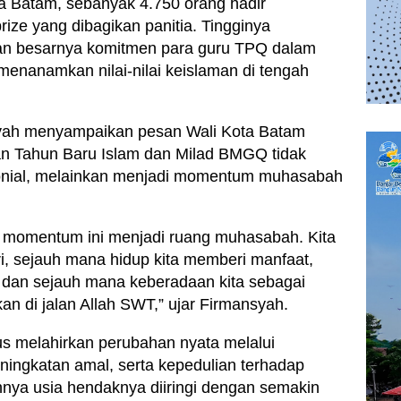
a Batam, sebanyak 4.750 orang hadir
ize yang dibagikan panitia. Tingginya
kan besarnya komitmen para guru TPQ dalam
enanamkan nilai-nilai keislaman di tengah
yah menyampaikan pesan Wali Kota Batam
n Tahun Baru Islam dan Milad BMGQ tidak
onial, melainkan menjadi momentum muhasabah
r momentum ini menjadi ruang muhasabah. Kita
ri, sejauh mana hidup kita memberi manfaat,
 dan sejauh mana keberadaan kita sebagai
n di jalan Allah SWT,” ujar Firmansyah.
s melahirkan perubahan nyata melalui
peningkatan amal, serta kepedulian terhadap
nya usia hendaknya diiringi dengan semakin