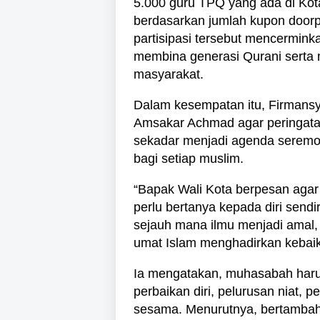
5.000 guru TPQ yang ada di Kot
berdasarkan jumlah kupon doorpr
partisipasi tersebut mencermin
membina generasi Qurani serta m
masyarakat.
Dalam kesempatan itu, Firmans
Amsakar Achmad agar peringata
sekadar menjadi agenda serem
bagi setiap muslim.
“Bapak Wali Kota berpesan aga
perlu bertanya kepada diri sendi
sejauh mana ilmu menjadi amal,
umat Islam menghadirkan kebaika
Ia mengatakan, muhasabah haru
perbaikan diri, pelurusan niat, 
sesama. Menurutnya, bertambah