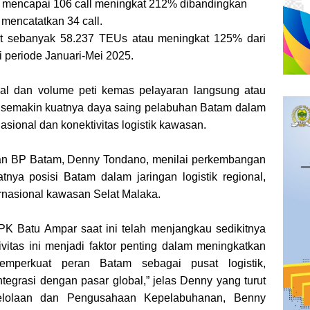
6 mencapai 106 call meningkat 212% dibandingkan
mencatatkan 34 call.
tat sebanyak 58.237 TEUs atau meningkat 125% dari
i periode Januari-Mei 2025.
al dan volume peti kemas pelayaran langsung atau
tor semakin kuatnya daya saing pelabuhan Batam dalam
ional dan konektivitas logistik kawasan.
an BP Batam, Denny Tondano, menilai perkembangan
tnya posisi Batam dalam jaringan logistik regional,
ernasional kawasan Selat Malaka.
 TPK Batu Ampar saat ini telah menjangkau sedikitnya
ivitas ini menjadi faktor penting dalam meningkatkan
emperkuat peran Batam sebagai pusat logistik,
ntegrasi dengan pasar global,” jelas Denny yang turut
gelolaan dan Pengusahaan Kepelabuhanan, Benny