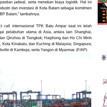
astian jadwal, serta menekan biaya logistik. Hal ini
dustri dan investasi di Kota Batam sebagai komitmen
 BP Batam,” tambahnya.
ect call internasional TPK Batu Ampar saat ini telah
ai pelabuhan utama di Asia, antara lain Shanghai,
dan Qinzhou di Tiongkok; Haiphong dan Ho Chi Minh
n, Kota Kinabalu, dan Kuching di Malaysia; Singapura;
ville di Kamboja; serta Yangon di Myanmar. (F/AP)