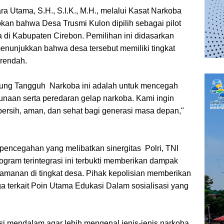
a Utama, S.H., S.I.K., M.H., melalui Kasat Narkoba
an bahwa Desa Trusmi Kulon dipilih sebagai pilot
a di Kabupaten Cirebon. Pemilihan ini didasarkan
enunjukkan bahwa desa tersebut memiliki tingkat
rendah.
mpung Tangguh Narkoba ini adalah untuk mencegah
naan serta peredaran gelap narkoba. Kami ingin
ersih, aman, dan sehat bagi generasi masa depan,"
pencegahan yang melibatkan sinergitas Polri, TNI
gram terintegrasi ini terbukti memberikan dampak
eamanan di tingkat desa. Pihak kepolisian memberikan
a terkait Poin Utama Edukasi Dalam sosialisasi yang
si mendalam agar lebih mengenal jenis-jenis narkoba