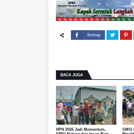
Berbagi
BACA JUGA
HPN 2026 Jadi Momentum,
SMSI 
SMSI Natuna dan Insan Pers
Rinal