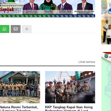
Lihat semua
Natuna Resmi Terbentuk,
KKP Tangkap Kapal Ikan Asing
di Samjaya Tekankan
Berbendera Vietnam di Laut