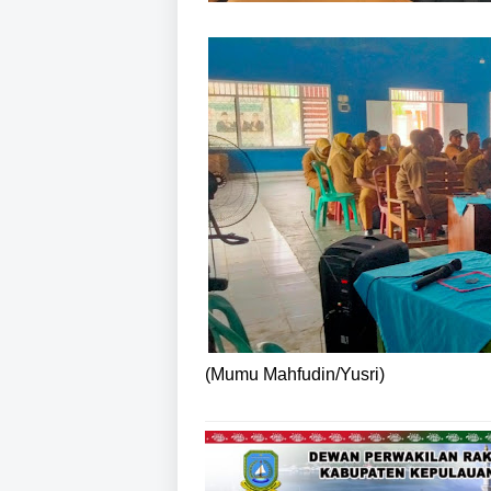
(Mumu Mahfudin/Yusri)