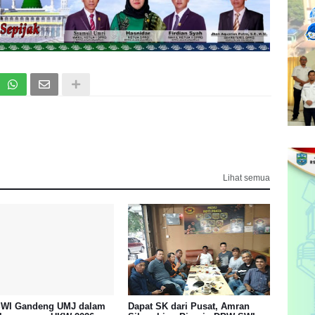
Lihat semua
WI Gandeng UMJ dalam
Dapat SK dari Pusat, Amran