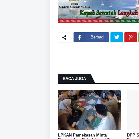
Berbagi
BACA JUGA
LPKAN Pamekasan Minta
DPP S