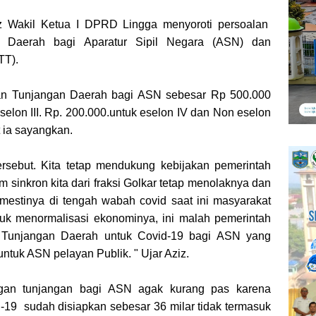
az Wakil Ketua I DPRD Lingga menyoroti persoalan
 Daerah bagi Aparatur Sipil Negara (ASN) dan
TT).
an Tunjangan Daerah bagi ASN sebesar Rp 500.000
eselon III. Rp. 200.000.untuk eselon IV dan Non eselon
 ia sayangkan.
rsebut. Kita tetap mendukung kebijakan pemerintah
 sinkron kita dari fraksi Golkar tetap menolaknya dan
Semestinya di tengah wabah covid saat ini masyarakat
ntuk menormalisasi ekonominya, ini malah pemerintah
Tunjangan Daerah untuk Covid-19 bagi ASN yang
ntuk ASN pelayan Publik. " Ujar Aziz.
gan tunjangan bagi ASN agak kurang pas karena
19 sudah disiapkan sebesar 36 milar tidak termasuk