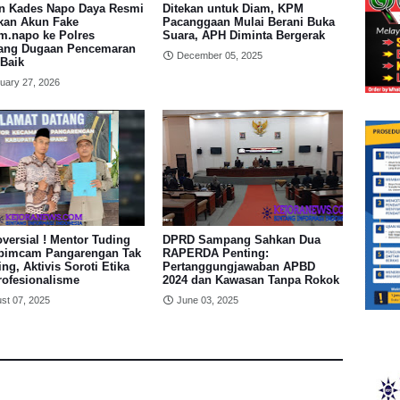
n Kades Napo Daya Resmi
Ditekan untuk Diam, KPM
kan Akun Fake
Pacanggaan Mulai Berani Buka
.napo ke Polres
Suara, APH Diminta Bergerak
ng Dugaan Pencemaran
December 05, 2025
Baik
uary 27, 2026
versial ! Mentor Tuding
DPRD Sampang Sahkan Dua
pimcam Pangarengan Tak
RAPERDA Penting:
ing, Aktivis Soroti Etika
Pertanggungjawaban APBD
rofesionalisme
2024 dan Kawasan Tanpa Rokok
st 07, 2025
June 03, 2025