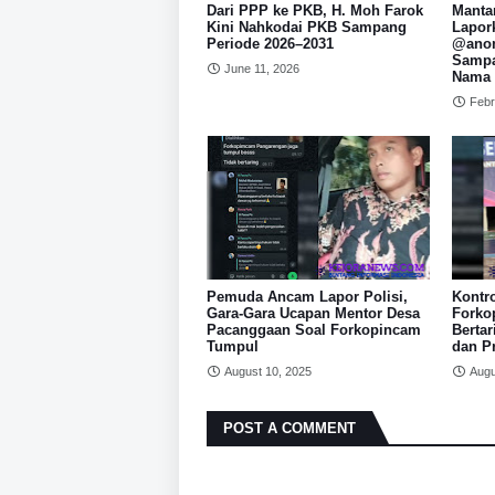
Dari PPP ke PKB, H. Moh Farok
Manta
Kini Nahkodai PKB Sampang
Lapor
Periode 2026–2031
@anom
Sampa
June 11, 2026
Nama 
Febr
Pemuda Ancam Lapor Polisi,
Kontro
Gara-Gara Ucapan Mentor Desa
Forko
Pacanggaan Soal Forkopincam
Bertar
Tumpul
dan P
August 10, 2025
Augu
POST A COMMENT