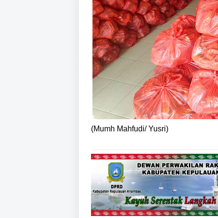
(Mumh Mahfudi/ Yusri)