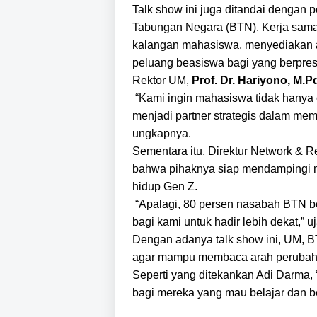
Talk show ini juga ditandai denga
Tabungan Negara (BTN). Kerja sama 
kalangan mahasiswa, menyediakan 
peluang beasiswa bagi yang berpre
Rektor UM,
Prof. Dr. Hariyono, M.P
“Kami ingin mahasiswa tidak hanya c
menjadi partner strategis dalam m
ungkapnya.
Sementara itu, Direktur Network & R
bahwa pihaknya siap mendampingi m
hidup Gen Z.
“Apalagi, 80 persen nasabah BTN be
bagi kami untuk hadir lebih dekat,” u
Dengan adanya talk show ini, UM,
agar mampu membaca arah perubahan
Seperti yang ditekankan Adi Darma, “
bagi mereka yang mau belajar dan b