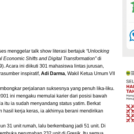
es menggelar talk show literasi bertajuk
“Unlocking
l Economic Shifts and Digital Transformation”
di
 Acara ini diikuti 301 mahasiswa lintas jurusan,
asumber inspiratif,
Adi Darma
, Wakil Ketua Umum VII
mbongkar perjalanan suksesnya yang penuh lika-liku.
 2001 ini mengaku memulai karier dari posisi bawah
la itu ia sudah menyandang status yatim. Berkat
hasil kerja keras, ia akhirnya berani mendirikan
 31 unit rumah, lalu berkembang jadi 51 unit. Di
membuka perumahan 232 unit di Gresik. Itu semua