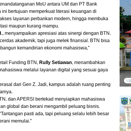
n penandatanganan MoU antara UM dan PT Bank
ini bertujuan memperkuat literasi keuangan di
akses layanan perbankan modern, hingga membuka
stasi maupun kurang mampu.
d.
, menyampaikan apresiasi atas sinergi dengan BTN.
erdas akademik, tapi juga melek finansial. BTN bisa
embangun kemandirian ekonomi mahasiswa,”
etail Funding BTN,
Rully Setiawan
, menambahkan
ahasiswa melalui layanan digital yang sesuai gaya
rasal dari Gen Z. Jadi, kampus adalah ruang penting
jarnya.
 BTN, dan APERSI bertekad menyiapkan mahasiswa
 global dan berani mengambil peluang bisnis.
Tantangan pasti ada, tapi peluang selalu lebih besar
erani memulai.”